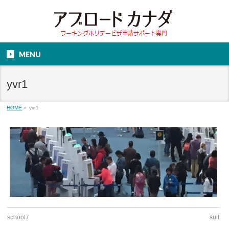
MENU
yvr1
HOME
»
yvr1
school7
suit