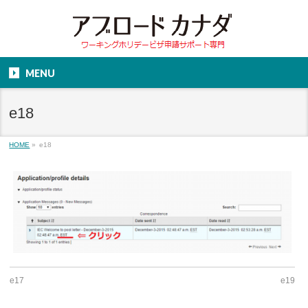
MENU
e18
HOME
»
e18
e17
e19