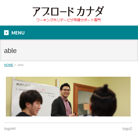
MENU
able
HOME
»
able
logoHI
logo2